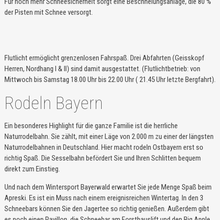
Für noch mehr Schneesicherheit sorgt eine Beschneiungsanlage, die 80 %
der Pisten mit Schnee versorgt.
Flutlicht ermöglicht grenzenlosen Fahrspaß. Drei Abfahrten (Geisskopf
Herren, Nordhang I & II) sind damit ausgestattet. (Flutlichtbetrieb: von
Mittwoch bis Samstag 18.00 Uhr bis 22.00 Uhr ( 21.45 Uhr letzte Bergfahrt).
Rodeln Bayern
Ein besonderes Highlight für die ganze Familie ist die herrliche
Naturrodelbahn. Sie zählt, mit einer Läge von 2.000 m zu einer der längsten
Naturrodelbahnen in Deutschland. Hier macht rodeln Ostbayern erst so
richtig Spaß. Die Sesselbahn befördert Sie und Ihren Schlitten bequem
direkt zum Einstieg.
Und nach dem Wintersport Bayerwald erwartet Sie jede Menge Spaß beim
Apreski. Es ist ein Muss nach einem ereignisreichen Wintertag. In den 3
Schneebars können Sie den Jagertee so richtig genießen. Außerdem gibt
es noch einen Pavillon, die Schneebar am Forsthauslift und den Big Apple